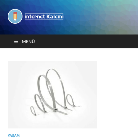
İnternet
Kalemi
MENÜ
YAŞAM