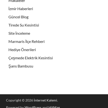
Makaleler
İzmir Haberleri
Güncel Blog
Tirede Su Kesintisi
Site İnceleme
Marmaris İlçe Rehberi
Hediye Önerileri
Çeşmede Elektrik Kesintisi
Şans Bambusu
Copyright © 2026
İnternet Kalemi
.
Powered by
WordPress
and
HitMag
.